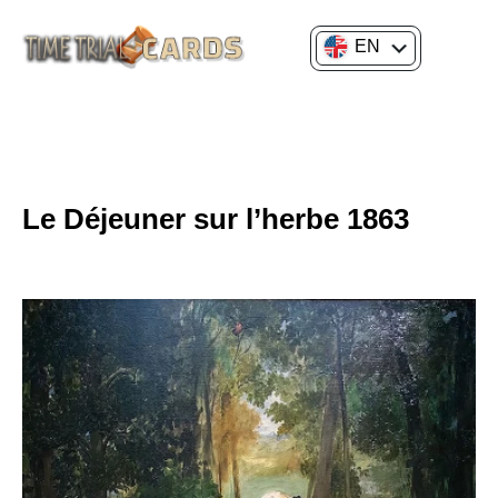
EN
FR
4TH
HISTORY OF ART
Le Déjeuner sur l’herbe 1863