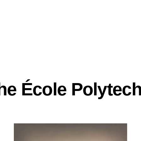
ND INNOVATION
the École Polytec