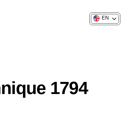
EN
FR
hnique 1794