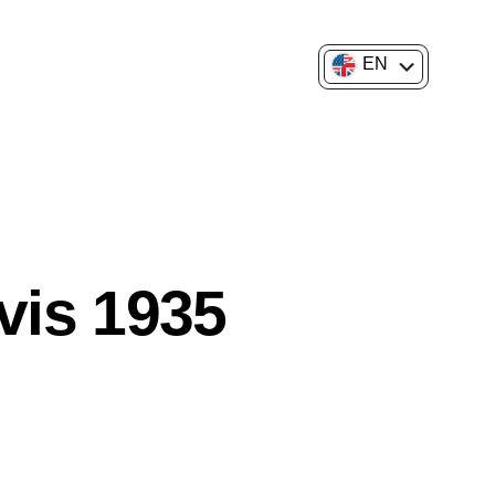
EN
FR
vis 1935