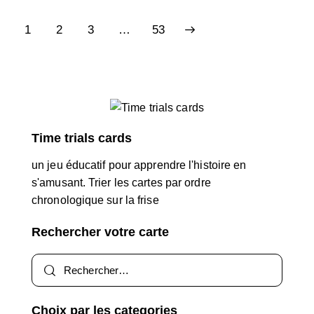
1
2
3
>
…
53
Time trials cards
un jeu éducatif pour apprendre l'histoire en
s'amusant. Trier les cartes par ordre
chronologique sur la frise
Rechercher votre carte
Choix par les categories