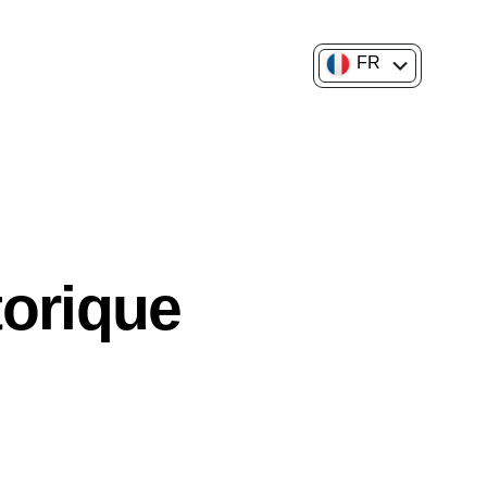
FR
EN
torique