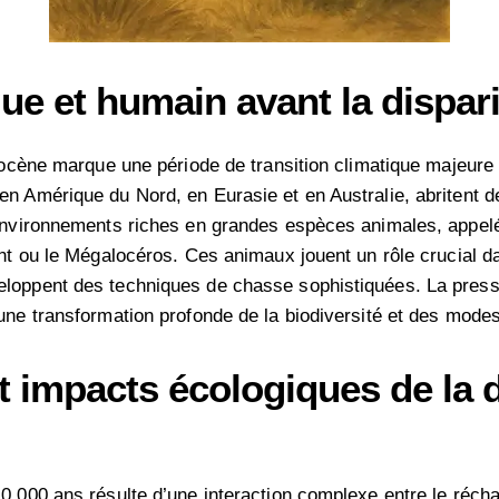
ue et humain avant la dispar
tocène marque une période de transition climatique majeure a
en Amérique du Nord, en Eurasie et en Australie, abritent 
 environnements riches en grandes espèces animales, appe
ant ou le Mégalocéros. Ces animaux jouent un rôle crucial 
eloppent des techniques de chasse sophistiquées. La pre
une transformation profonde de la biodiversité et des modes
t impacts écologiques de la d
0 000 ans résulte d’une interaction complexe entre le récha